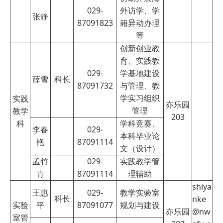
029-
外访学、学
张静
87091823
籍异动办理
等
创新创业教
育、实践教
029-
学基地建设
薛雪
科长
87091732
与管理、教
学实习组织
实践
亦乐园
管理
教学
203
科
学科竞赛、
李春
029-
本科毕业论
艳
87091114
文（设计）
孟竹
029-
实践教学管
青
87091114
理辅助
shiya
王惠
029-
教学实验室
科长
nke
实验
平
87091077
规划与建设
亦乐园
@nw
室管