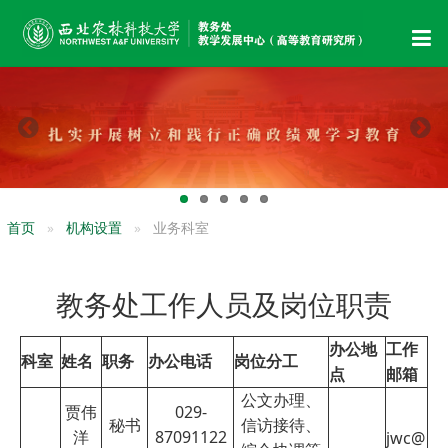
首页
机构设置
业务科室
教务处工作人员及岗位职责
办公地
工作
科室
姓名
职务
办公电话
岗位分工
点
邮箱
公文办理、
贾伟
029-
秘书
信访接待、
洋
87091122
jwc@