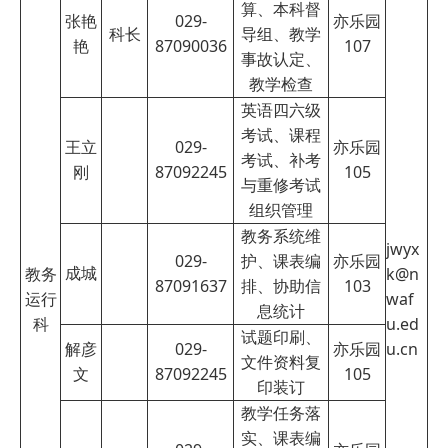
算、本科督
张艳
029-
亦乐园
科长
导组、教学
艳
87090036
107
事故认定、
教学检查
英语四六级
考试、课程
王立
029-
亦乐园
考试、补考
刚
87092245
105
与重修考试
组织管理
教务系统维
jwyx
029-
护、课表编
亦乐园
成城
教务
k@n
87091637
排、协助信
103
运行
waf
息统计
科
u.ed
试题印刷、
解彦
029-
亦乐园
u.cn
文件资料复
文
87092245
105
印装订
教学任务落
实、课表编