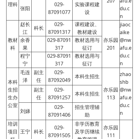
207
afu.e
理科
029-
实验课程建
张阳
du.c
87091077
设
n
赵长
029-
课程建设、
jiaoc
科长
江
87091317
教材建设
aike
教材
余香
029-87091
教材选用与
亦乐园
@nw
科
果
317
征订
201
afu.e
du.c
程宁
029-87091
教材选用与
n
宁
317
征订
毛连
副主
029-
zhao
本科生招生
泽
任
87092049
本科
shb
生招
副主
029-
亦乐园
@nw
本科生招生
生办
任
87091257
113
afu.e
公室
du.c
029-
招生管理辅
刘娣
n
87091406
助
培训
非学历教育
029-
亦乐园
项目
王宁
科长
及学历继续
87091505
111