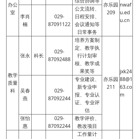
综合协调等
办公
亦乐园
nwaf
公文流转、
室
209
u.ed
李肖
029-
日程安排、
u.cn
楠
87091122
会议通知
等
日常事务
培养方案制
定、教学执
029-
张永
科长
行计划审
87092488
核、教学成
果奖等
jxk24
教学
专业建设、
亦乐园
88@1
质量
新专业申
211
63.co
科
吴春
029-
报、专业认
m
燕
87092244
证、专业评
估
张怡
029-
教学评价、
惠
87092244
教改项目
工作量计