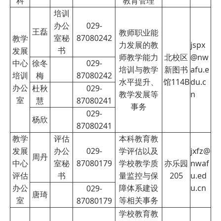
科
教育管理
培训
办公
029-
王磊
教师职业能
室秘
87080242
教学
力发展的教
jspx
书
发展
师教学能力
北校区
@nw
中心
徐冬
029-
培训与教学
新图书
afu.e
培训
梅
87080242
水平提升、
馆114B
du.c
办公
杜秋
029-
教学发展等
n
室
慧
87080241
事务
029-
杨欣
87080241
教学
评估
本科教育教
发展
办公
029-
学评估以及
jxfz@
周丹
中心
室秘
87080179
学校教学质
亦乐园
nwaf
评估
书
量监控与保
205
u.ed
办公
障体系建设
u.cn
029-
唐琦
室
等相关事务
87080179
学校教育教