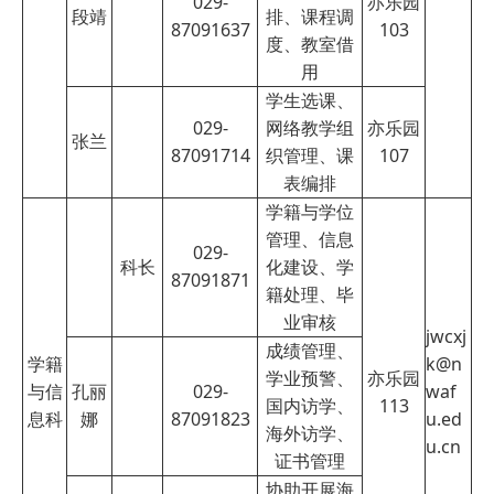
029-
亦乐园
段靖
排、课程调
87091637
103
度、教室借
用
学生选课、
029-
网络教学组
亦乐园
张兰
87091714
织管理、课
107
表编排
学籍与学位
管理、信息
029-
科长
化建设、学
87091871
籍处理、毕
业审核
jwcxj
成绩管理、
学籍
k@n
学业预警、
亦乐园
与信
孔丽
029-
waf
国内访学、
113
息科
娜
87091823
u.ed
海外访学、
u.cn
证书管理
协助开展海