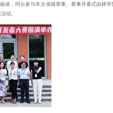
齐聚杨凌，同台参与本次省级赛事。赛事开幕式由林
席活动。